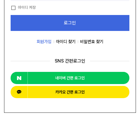
자
늄
바
앵
아이디 저장
라
글
직
컨
박
접
베
스
로그인
결
이
카
제
어
트
커
창
뮤
니
회원가입
아이디 찾기
비밀번호 찾기
M
티
Y
P
회
A
SNS 간편로그인
사
G
소
E
이
개
용
안
네이버 간편 로그인
내
카카오 간편 로그인