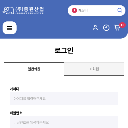
바퀴
3
캐스터
1
운반기기
2
바퀴
0
3
캐스터
로그인
회원가입
마이페이지
배송조회
1
로그인
캐
스
터
일반회원
비회원
운
반
기
기
바
퀴
아이디
스
테
인
주
레
문
스
비밀번호
제
제
알
작
품
루
품
미