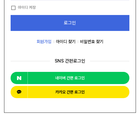
자
늄
바
앵
아이디 저장
라
글
직
컨
박
접
베
스
로그인
결
이
카
제
어
트
커
창
뮤
니
회원가입
아이디 찾기
비밀번호 찾기
M
티
Y
P
회
A
SNS 간편로그인
사
G
소
E
이
개
용
안
네이버 간편 로그인
내
카카오 간편 로그인