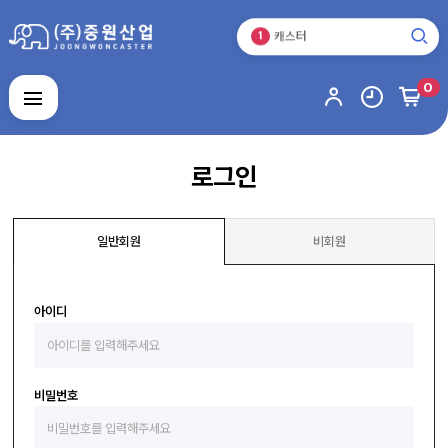
바퀴
3
캐스터
1
운반기기
2
바퀴
0
3
캐스터
로그인
회원가입
마이페이지
배송조회
1
로그인
캐
스
터
일반회원
비회원
운
반
기
기
바
퀴
아이디
스
테
인
주
레
문
스
비밀번호
제
제
알
작
품
루
품
미