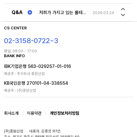
저희가 가지고 있는 롤테이너와 맞는 사이즈의 선반 문의드립니다.
2026.03.24
Q&A
1TON 특수제작 제품 차이점
2023.12.18
송장번호
2023.08.21
CS CENTER
사문형 롤테이너 문 최대로 열면 몸체 옆구리에 고정해놓을수 있나요
02-3158-0722~3
2026.05.04
평일. 08:00 ~ 17:00
BANK INFO
IBK기업은행 563-029257-01-016
예금주 : 주식회사 중원산업
KB국민은행 270101-04-338554
예금주 : (주)중원산업
회사소개
이용약관
개인정보처리방침
(주)중원산업
대표자. 김종성 외1인
주소. 경기도 파주시 광탄면 장지산로 368번길 69