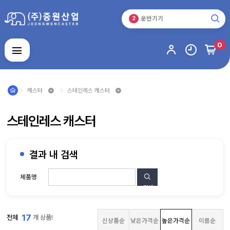
캐스터
1
운반기기
2
바퀴
3
캐스터
0
1
로그인
회원가입
마이페이지
배송조회
캐스터
스테인레스 캐스터
캐
스
스테인레스 캐스터
터
운
반
기
기
바
결과 내 검색
퀴
스
제품명
테
인
검색
주
레
문
스
제
제
알
작
품
17
전체
개 상품!
루
품
신상품순
낮은가격순
높은가격순
이름순
미