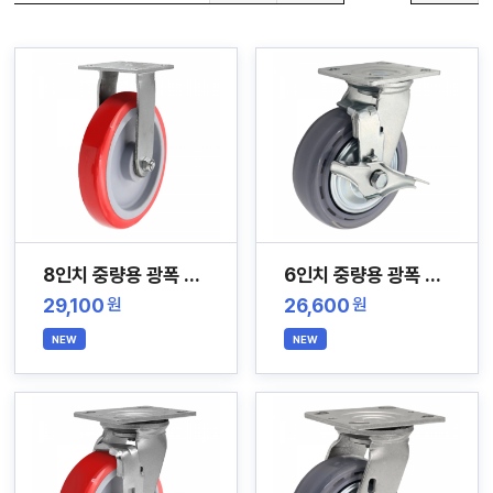
자
늄
바
앵
라
글
직
컨
박
접
베
스
결
이
카
제
어
트
커
창
뮤
니
M
티
Y
P
회
A
사
G
소
E
이
개
용
8인치 중량용 광폭 스테인레스 캐스터
6인치 중량용 광폭 무소음 스테인레스 캐스터
안
내
29,100
26,600
원
원
NEW
NEW