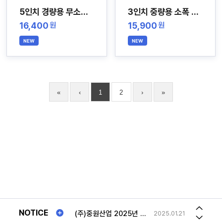
5인치 경량용 무소음 스테인레스 캐스터
3인치 중량용 소폭 스테인레스 캐스터
16,400
15,900
원
원
NEW
NEW
«
‹
1
2
›
»
(주)중원산업 2025년 "추석연휴"일정안내!!
2025.01.21
2026년 하계휴가일정 공지
2026.07.30
송장번호
2023.08.21
(주)중원산업 2025년 "추석연휴"일정안내!!
2025.01.21
사문형 롤테이너 문 최대로 열면 몸체 옆구리에 고정해놓을수 있나요
2026.05.04
NOTICE
2026년 하계휴가일정 공지
2026.07.30