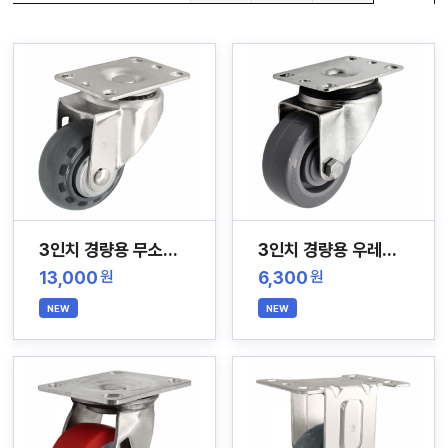
자
늄
바
앵
라
글
직
컨
박
접
베
스
결
이
카
제
어
트
커
창
뮤
니
M
티
Y
P
회
A
사
G
소
E
이
개
용
3인치 경량용 무소음 스테인레스 캐스터
3인치 경량용 우레탄 스테인레스 캐스터
안
내
13,000
6,300
원
원
NEW
NEW