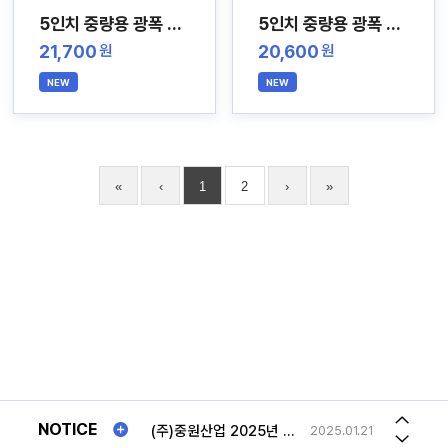
5인치 중량용 광폭 무소음 스테인레스 캐스터
5인치 중량용 광폭 스테인레스 캐스터
21,700
20,600
원
원
NEW
NEW
«
‹
1
2
›
»
송장번호
2023.08.21
(주)중원산업 2025년 "추석연휴"일정안내!!
2025.01.21
사문형 롤테이너 문 최대로 열면 몸체 옆구리에 고정해놓을수 있나요
2026.05.04
2026년 하계휴가일정 공지
2026.07.30
저희가 가지고 있는 롤테이너와 맞는 사이즈의 선반 문의드립니다.
2026.03.24
NOTICE
(주)중원산업 2025년 "추석연휴"일정안내!!
2025.01.21