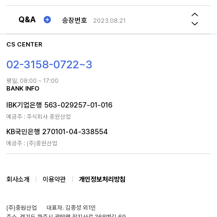
1TON 특수제작 제품 차이점
2023.12.18
2026년 하계휴가일정 공지
2026.07.30
Q&A
송장번호
2023.08.21
사문형 롤테이너 문 최대로 열면 몸체 옆구리에 고정해놓을수 있나요
2026.05.04
CS CENTER
02-3158-0722~3
평일. 08:00 ~ 17:00
BANK INFO
IBK기업은행 563-029257-01-016
예금주 : 주식회사 중원산업
KB국민은행 270101-04-338554
예금주 : (주)중원산업
회사소개
이용약관
개인정보처리방침
(주)중원산업
대표자. 김종성 외1인
주소. 경기도 파주시 광탄면 장지산로 368번길 69