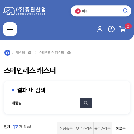
바퀴
3
캐스터
1
0
로그인
회원가입
마이페이지
배송조회
캐스터
스테인레스 캐스터
캐
스
스테인레스 캐스터
터
운
반
기
기
바
결과 내 검색
퀴
스
제품명
테
인
검색
주
레
문
스
제
제
알
작
품
17
전체
개 상품!
루
품
신상품순
낮은가격순
높은가격순
이름순
미