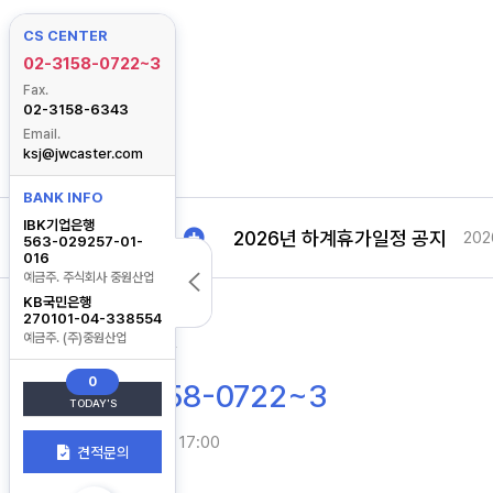
CS CENTER
02-3158-0722~3
Fax.
02-3158-6343
Email.
ksj@jwcaster.com
2026년 하계휴가일정 공지
202
BANK INFO
IBK기업은행
NOTICE
563-029257-01-
016
예금주. 주식회사 중원산업
2026년 하계휴가일정 공지
202
KB국민은행
270101-04-338554
예금주. (주)중원산업
CS CENTER
0
02-3158-0722~3
TODAY'S
평일. 08:00 ~ 17:00
견적문의