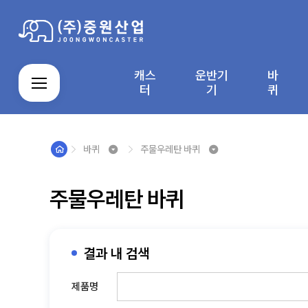
캐스
운반기
바
로그인
회원가입
마이페이지
배송조회
터
기
퀴
바퀴
주물우레탄 바퀴
캐
운
스
주
알
자
직
바
스
반
테
문
루
바
접
퀴
터
기
인
제
미
라
결
커
M
회
이
기
레
작
늄
컨
제
주물우레탄 바퀴
뮤
Y
사
용
스
품
앵
베
창
니
P
소
안
제
글
이
티
A
개
내
품
박
어
G
스
결과 내 검색
E
카
트
제품명