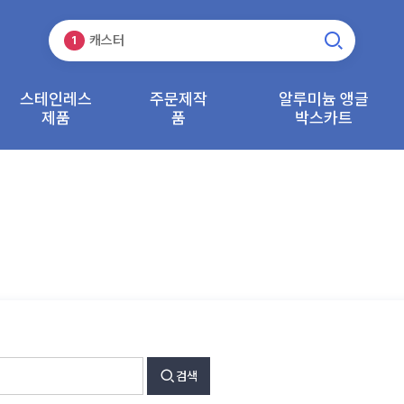
바퀴
3
캐스터
1
운반기기
2
바퀴
3
스테인레스
주문제작
알루미늄 앵글
캐스터
1
제품
품
박스카트
검색