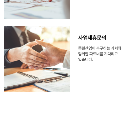
사업제휴문의
중원산업이 추구하는 가치와
함께할 파트너를 기다리고
있습니다.
송장번호
2023.08.21
(주)중원산업 2025년 "추석연휴"일정안내!!
2025.01.21
홈
로그인
마이페이지
TOP
사문형 롤테이너 문 최대로 열면 몸체 옆구리에 고정해놓을수 있나요
2026.05.04
2026년 하계휴가일정 공지
2026.07.30
저희가 가지고 있는 롤테이너와 맞는 사이즈의 선반 문의드립니다.
2026.03.24
NOTICE
(주)중원산업 2025년 "추석연휴"일정안내!!
2025.01.21
1TON 특수제작 제품 차이점
2023.12.18