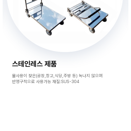
자
늄
바
앵
라
글
직
컨
박
접
베
스
결
이
카
제
어
트
커
창
뮤
니
M
티
Y
P
회
A
사
G
소
E
스테인레스 제품
이
개
용
안
물사용이 잦은(공장,창고,식당,주방 등) 녹나지 않으며
내
반영구적으로 사용가능 재질:SUS-304