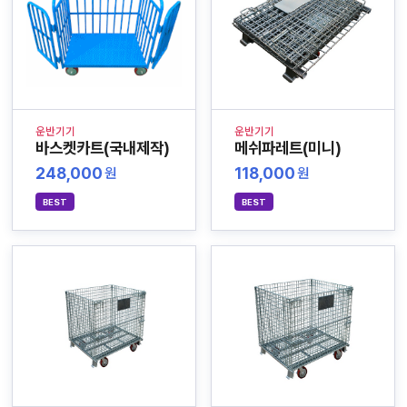
운반기기
운반기기
바스켓카트(국내제작)
메쉬파레트(미니)
248,000
118,000
원
원
BEST
BEST