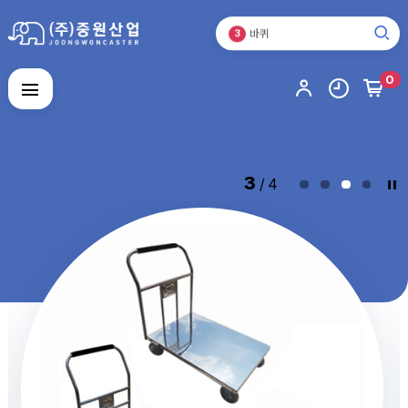
바퀴
3
캐스터
1
운반기기
2
바퀴
0
3
캐스터
로그인
회원가입
마이페이지
배송조회
1
3
/ 4
캐
스
터
운
반
기
기
바
퀴
스
테
인
주
레
문
스
제
제
알
작
품
루
품
미