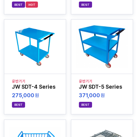
BEST
HOT
BEST
운반기기
운반기기
JW SDT-4 Series
JW SDT-5 Series
275,000
371,000
원
원
BEST
BEST