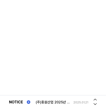
(주)중원산업 2025년 "추석연휴"일정안내!!
2025.01.21
2026년 하계휴가일정 공지
2026.07.30
송장번호
2023.08.21
NOTICE
(주)중원산업 2025년 "추석연휴"일정안내!!
2025.01.21