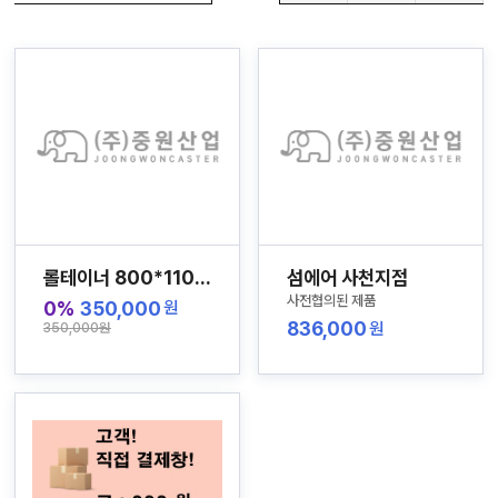
자
늄
바
앵
라
글
직
컨
박
접
베
스
결
이
카
제
어
트
커
창
뮤
니
M
티
Y
P
회
A
사
G
소
E
이
개
용
롤테이너 800*1100 -2대
섬에어 사천지점
안
내
사전협의된 제품
0%
350,000
원
836,000
원
350,000원