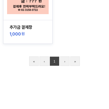
추가금 결제창
1,000
원
«
‹
1
›
»