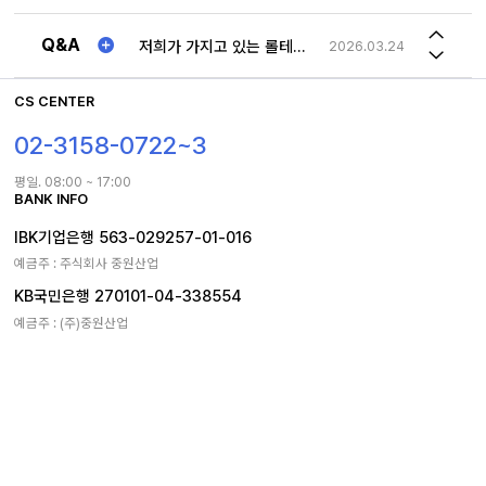
사문형 롤테이너 문 최대로 열면 몸체 옆구리에 고정해놓을수 있나요
2026.05.04
2026년 하계휴가일정 공지
2026.07.30
Q&A
저희가 가지고 있는 롤테이너와 맞는 사이즈의 선반 문의드립니다.
2026.03.24
1TON 특수제작 제품 차이점
2023.12.18
CS CENTER
송장번호
2023.08.21
02-3158-0722~3
사문형 롤테이너 문 최대로 열면 몸체 옆구리에 고정해놓을수 있나요
2026.05.04
평일. 08:00 ~ 17:00
BANK INFO
IBK기업은행 563-029257-01-016
예금주 : 주식회사 중원산업
KB국민은행 270101-04-338554
예금주 : (주)중원산업
홈
로그인
마이페이지
TOP
회사소개
이용약관
개인정보처리방침
(주)중원산업
대표자. 김종성 외1인