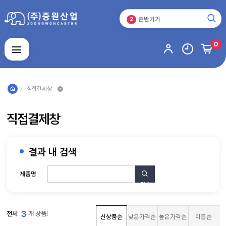
캐스터
1
운반기기
2
바퀴
3
캐스터
0
1
로그인
회원가입
마이페이지
배송조회
직접결제창
캐
스
직접결제창
터
운
반
기
기
바
결과 내 검색
퀴
스
제품명
테
인
검색
주
레
문
스
제
제
알
작
품
3
전체
개 상품!
루
품
신상품순
낮은가격순
높은가격순
이름순
미