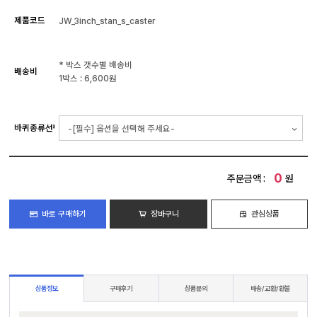
제품코드
JW_3inch_stan_s_caster
* 박스 갯수별 배송비
배송비
1박스 : 6,600원
바퀴종류선택
0
주문금액 :
원
바로 구매하기
장바구니
관심상품
상품정보
구매후기
상품문의
배송/교환/환불