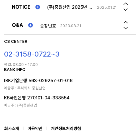
저희가 가지고 있는 롤테이너와 맞는 사이즈의 선반 문의드립니다.
2026.03.24
NOTICE
(주)중원산업 2025년 "추석연휴"일정안내!!
2025.01.21
1TON 특수제작 제품 차이점
2023.12.18
2026년 하계휴가일정 공지
2026.07.30
Q&A
송장번호
2023.08.21
사문형 롤테이너 문 최대로 열면 몸체 옆구리에 고정해놓을수 있나요
2026.05.04
CS CENTER
02-3158-0722~3
평일. 08:00 ~ 17:00
BANK INFO
IBK기업은행 563-029257-01-016
예금주 : 주식회사 중원산업
KB국민은행 270101-04-338554
예금주 : (주)중원산업
회사소개
이용약관
개인정보처리방침