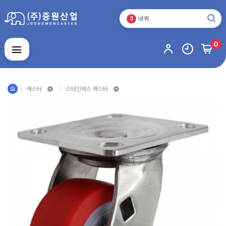
운반기기
2
바퀴
3
캐스터
1
0
로그인
회원가입
마이페이지
배송조회
캐스터
스테인레스 캐스터
캐
스
터
운
반
기
기
바
퀴
스
테
인
주
레
문
스
제
제
알
작
품
루
품
미