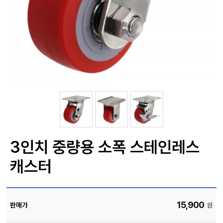
자
늄
바
앵
라
글
직
컨
박
접
베
스
결
이
카
제
어
트
커
창
뮤
니
M
티
Y
P
회
A
사
G
소
E
이
개
용
안
내
3인치 중량용 소폭 스테인레스
캐스터
15,900
판매가
원