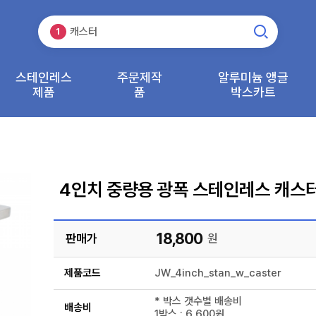
바퀴
3
캐스터
1
운반기기
2
바퀴
3
스테인레스
주문제작
알루미늄 앵글
제품
캐스터
품
박스카트
1
4인치 중량용 광폭 스테인레스 캐스
18,800
판매가
원
제품코드
JW_4inch_stan_w_caster
* 박스 갯수별 배송비
배송비
1박스 : 6,600원