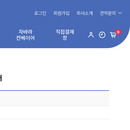
로그인
회원가입
회사소개
견적문의
자바라
직접결제
0
컨베이어
창
터