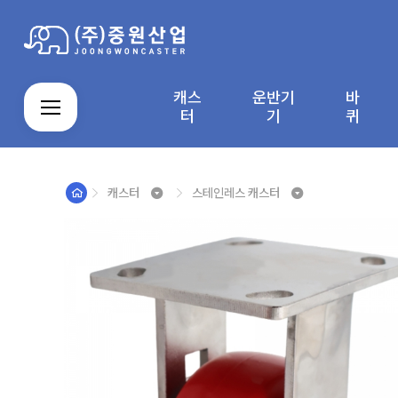
캐스
운반기
바
로그인
회원가입
마이페이지
배송조회
터
기
퀴
캐스터
스테인레스 캐스터
캐
운
스
주
알
자
직
바
스
반
테
문
루
바
접
퀴
터
기
인
제
미
라
결
커
M
회
이
기
레
작
늄
컨
제
뮤
Y
사
용
스
품
앵
베
창
니
P
소
안
제
글
이
티
A
개
내
품
박
어
G
스
E
카
트