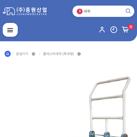
운반기기
2
바퀴
3
캐스터
1
0
로그인
회원가입
마이페이지
배송조회
운반기기
플라스틱대차 (특대형)
캐
스
터
운
반
기
기
바
퀴
스
테
인
주
레
문
스
제
제
알
작
품
루
품
미