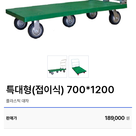
자
늄
바
앵
라
글
직
컨
박
접
베
스
결
이
카
제
어
트
커
창
뮤
니
M
티
Y
P
회
A
사
G
소
E
이
개
용
안
내
특대형(접이식) 700*1200
플라스틱 대차
189,000
판매가
원