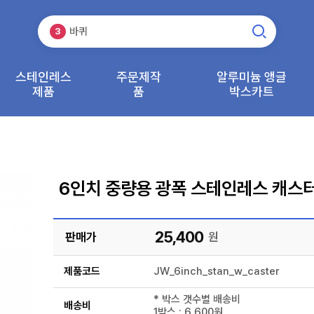
운반기기
2
바퀴
3
캐스터
1
스테인레스
주문제작
알루미늄 앵글
제품
품
박스카트
6인치 중량용 광폭 스테인레스 캐스
25,400
판매가
원
제품코드
JW_6inch_stan_w_caster
* 박스 갯수별 배송비
배송비
1박스 : 6,600원