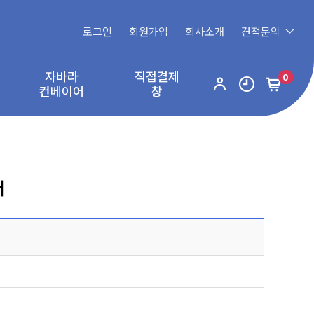
로그인
회원가입
회사소개
견적문의
자바라
직접결제
0
컨베이어
창
터