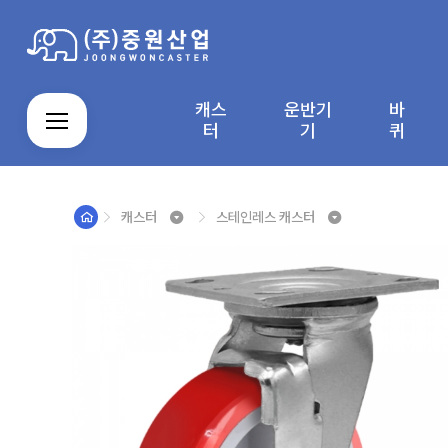
캐스
운반기
바
로그인
회원가입
마이페이지
배송조회
터
기
퀴
캐스터
스테인레스 캐스터
캐
운
스
주
알
자
직
바
스
반
테
문
루
바
접
퀴
터
기
인
제
미
라
결
커
M
회
이
기
레
작
늄
컨
제
뮤
Y
사
용
스
품
앵
베
창
니
P
소
안
제
글
이
티
A
개
내
품
박
어
G
스
E
카
트